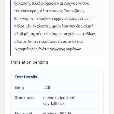
θαλάσσῃ. Ἀλέξανδρος ὁ καὶ Λύχνος νῆσος 
τετράπλευρος, ἁλιστέφανος Ταπροβάνη, 
θηρονόμος πέπληθεν ἐυρρίνων ἐλεφάντων. ἣ 
πάλαι μὲν ἐκαλεῖτο Σιμούνδου νῦν δὲ Σαλική· 
πλοῦ μῆκος οὖσα ἑπτάκις που χιλίων σταδίων, 
πλάτος δὲ πεντακοσίων. τὰ αὐτὰ δὲ καὶ 
Ἀρτεμίδωρος ἐνάτῳ γεωγραφουμένων.
Translation pending
Text Details
Entry
#26
Greek text
meineke (current) ·
csv_fallback
Source id
Meineke 602.16