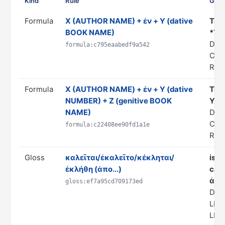
Kind
Rule
Guid
Formula
X (AUTHOR NAME) + ἐν + Y (dative
Tran
BOOK NAME)
*Y*
Dom
formula:c795eaabedf9a542
CIT
Rule
Formula
Χ (AUTHOR NAME) + ἐν + Y (dative
Tran
NUMBER) + Z (genitive BOOK
Y of
NAME)
Dom
CIT
formula:c22408ee90fd1a1e
Rule
Gloss
καλεῖται/ἐκαλεῖτο/κέκληται/
is/u
ἐκλήθη (ἀπο...)
call
ἀπο
gloss:ef7a95cd709173ed
Dom
LIN
LIN