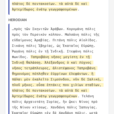
πλάτος δὲ πεντακοσίων. τὰ αὐτὰ δὲ καὶ 
Ἀρτεμίδωρος ἐνάτῳ γεωγραφουμένων
.
HERODIAN
…πρὸς τῶν Σκηνιτῶν Ἀράβων. Κορομάνη πόλις 
πρὸς τὸν Περσικὸν κόλπον. Μαλσάνη πόλις τῆς 
εὐδαίμονος Ἀραβίας. Πιτάνη πόλις Αἰολίδος. 
Σικάνη πόλις Ἰβηρίας, ὡς Ἑκαταῖος Εὐρώπῃ. 
Ῥωγάνη πόλις ἐν τῇ Ἰνδικῇ. Στεφάνη πόλις 
Φωκίδος. 
Ταπροβάνη νῆσος μεγίστη ἐν τῇ 
Ἰνδικῇ θαλάσσῃ. Ἀλέξανδρος ὁ καὶ Λύχνος 
νῆσος τετράπλευρος, ἁλιστέφανος Ταπροβάνη 
θηρονόμος πέπληθεν ἐϋρρίνων ἐλεφάντων. ἣ 
πάλαι μὲν ἐκαλεῖτο Σιμούνδου, νῦν δὲ Σαλική, 
πλοῦ μῆκος. οὖσα ἑπτάκις που χιλίων σταδίων, 
πλάτος δὲ πεντακοσίων. τὰ αὐτὰ δὲ καὶ 
Ἀρτεμίδωρος ἐνάτῳ γεωγραφουμένων
. Τελάνη 
πόλις ἀρχαιοτάτη Συρίας, ἣν ᾤκει Νίνος πρὸ 
τῆς Νίνου κτίσεως. Χανδάνη πόλις Ἰαπυγίας. 
Ἑκαταῖος Εὐρώπῃ «ἐν δὲ Χανδάνη πόλις, μετὰ 