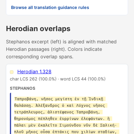
Browse all translation guidance rules
Herodian overlaps
Stephanos excerpt (left) is aligned with matched
Herodian passages (right). Colors indicate
corresponding overlap spans.
Herodian 1.328
char LCS 262 (100.0%) · word LCS 44 (100.0%)
STEPHANOS
Ταπροβάνη, νῆσος μεγίστη ἐν τῇ Ἰνδικῇ 
θαλάσσῃ. Ἀλέξανδρος ὁ καὶ Λύχνος νῆσος 
τετράπλευρος, ἁλιστέφανος Ταπροβάνη, 
θηρονόμος πέπληθεν ἐυρρίνων ἐλεφάντων. ἣ 
πάλαι μὲν ἐκαλεῖτο Σιμούνδου νῦν δὲ Σαλική· 
πλοῦ μῆκος οὖσα ἑπτάκις που χιλίων σταδίων, 