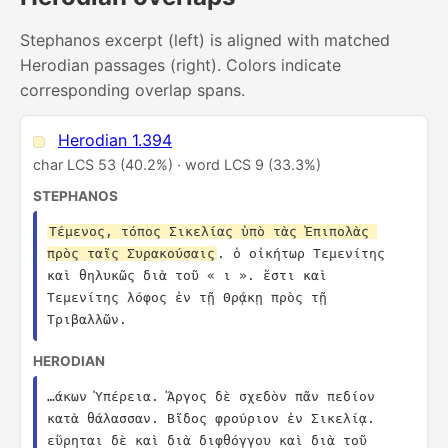
Stephanos excerpt (left) is aligned with matched
Herodian passages (right). Colors indicate
corresponding overlap spans.
Herodian 1.394
char LCS 53 (40.2%) · word LCS 9 (33.3%)
STEPHANOS
Τέμενος, τόπος Σικελίας ὑπὸ τὰς Ἐπιπολὰς 
πρὸς ταῖς Συρακούσαις
. ὁ οἰκήτωρ Τεμενίτης 
καὶ θηλυκῶς διὰ τοῦ « ι ». ἔστι καὶ 
Τεμενίτης λόφος ἐν τῇ Θρᾴκῃ πρὸς τῇ 
Τριβαλλῶν.
HERODIAN
…άκων Ὑπέρεια. Ἄργος δὲ σχεδὸν πᾶν πεδίον 
κατὰ θάλασσαν. Βῖδος φρούριον ἐν Σικελίᾳ. 
εὕρηται δὲ καὶ διὰ διφθόγγου καὶ διὰ τοῦ 