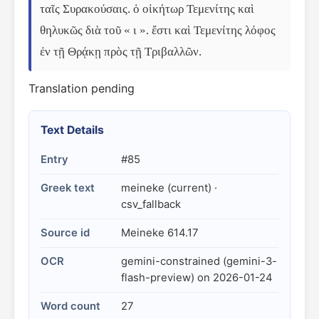
ταῖς Συρακούσαις. ὁ οἰκήτωρ Τεμενίτης καὶ 
θηλυκῶς διὰ τοῦ « ι ». ἔστι καὶ Τεμενίτης λόφος 
ἐν τῇ Θρᾴκῃ πρὸς τῇ Τριβαλλῶν.
Translation pending
Text Details
Entry
#85
Greek text
meineke (current) ·
csv_fallback
Source id
Meineke 614.17
OCR
gemini-constrained (gemini-3-
flash-preview) on 2026-01-24
Word count
27