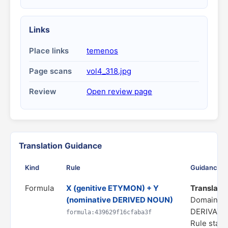
Links
Place links
temenos
Page scans
vol4_318.jpg
Review
Open review page
Translation Guidance
Kind
Rule
Guidance
Formula
X (genitive ETYMON) + Y
Translate a
(nominative DERIVED NOUN)
Domain: 
DERIVATI
formula:439629f16cfaba3f
Rule statu