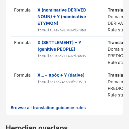
Formula
X (nominative DERIVED
Translate a
NOUN) + Y (nominative
Domain: 
ETYMON)
DERIVATI
Rule statu
formula:4e7b910409d678a8
Formula
X (SETTLEMENT) + Y
Translate 
(genitive PEOPLE)
Domain: S
PREDICAT
formula:0a6d211492d74a05
Rule statu
Formula
X... + πρός + Y (dative)
Translate 
Domain: S
formula:1a524ea80fe79519
PREDICAT
Rule statu
Browse all translation guidance rules
Herodian overlaps