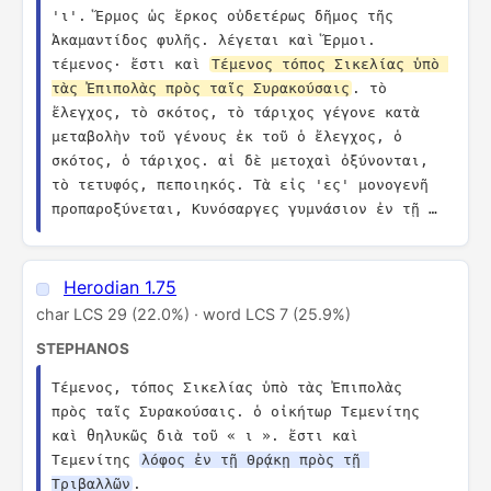
'ι'. Ἕρμος ὡς ἕρκος οὐδετέρως δῆμος τῆς 
Ἀκαμαντίδος φυλῆς. λέγεται καὶ Ἕρμοι. 
τέμενος· ἔστι καὶ 
Τέμενος τόπος Σικελίας ὑπὸ 
τὰς Ἐπιπολὰς πρὸς ταῖς Συρακούσαις
. τὸ 
ἔλεγχος, τὸ σκότος, τὸ τάριχος γέγονε κατὰ 
μεταβολὴν τοῦ γένους ἐκ τοῦ ὁ ἔλεγχος, ὁ 
σκότος, ὁ τάριχος. αἱ δὲ μετοχαὶ ὀξύνονται, 
τὸ τετυφός, πεποιηκός. Τὰ εἰς 'ες' μονογενῆ 
προπαροξύνεται, Κυνόσαργες γυμνάσιον ἐν τῇ …
Herodian 1.75
char LCS 29 (22.0%) · word LCS 7 (25.9%)
STEPHANOS
Τέμενος, τόπος Σικελίας ὑπὸ τὰς Ἐπιπολὰς 
πρὸς ταῖς Συρακούσαις. ὁ οἰκήτωρ Τεμενίτης 
καὶ θηλυκῶς διὰ τοῦ « ι ». ἔστι καὶ 
Τεμενίτης 
λόφος ἐν τῇ Θρᾴκῃ πρὸς τῇ 
Τριβαλλῶν
.