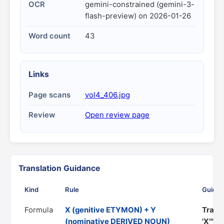
OCR
gemini-constrained (gemini-3-
flash-preview) on 2026-01-26
Word count
43
Links
Page scans
vol4_406.jpg
Review
Open review page
Translation Guidance
Kind
Rule
Guida
Formula
X (genitive ETYMON) + Y
Transl
(nominative DERIVED NOUN)
'X'"