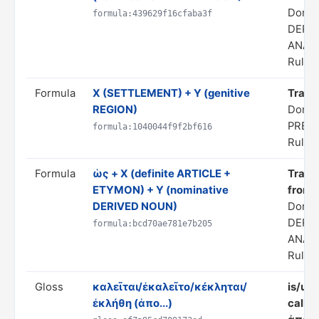
Domai
formula:439629f16cfaba3f
DERI
ANAL
Rule s
Formula
X (SETTLEMENT) + Y (genitive
Transl
REGION)
Domai
PRED
formula:1040044f9f2bf616
Rule s
Formula
ὡς + X (definite ARTICLE +
Transl
ETYMON) + Y (nominative
from 
DERIVED NOUN)
Domai
DERI
formula:bcd70ae781e7b205
ANAL
Rule s
Gloss
καλεῖται/ἐκαλεῖτο/κέκληται/
is/use
ἐκλήθη (ἀπο...)
calle