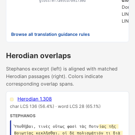
ἀπο)
gloss:ef7a95cd709173ed
Domai
LINGU
LINGU
Browse all translation guidance rules
Herodian overlaps
Stephanos excerpt (left) is aligned with matched
Herodian passages (right). Colors indicate
corresponding overlap spans.
Herodian 1.308
char LCS 136 (56.4%) · word LCS 28 (65.1%)
STEPHANOS
Ὑποθῆβαι, τινὲς οὕτως φασὶ τὰς Ποτν
ίας τῆς 
Βοιωτίας κεκλῆσθαι. οἱ δὲ πολισμάτιόν τι διὰ 