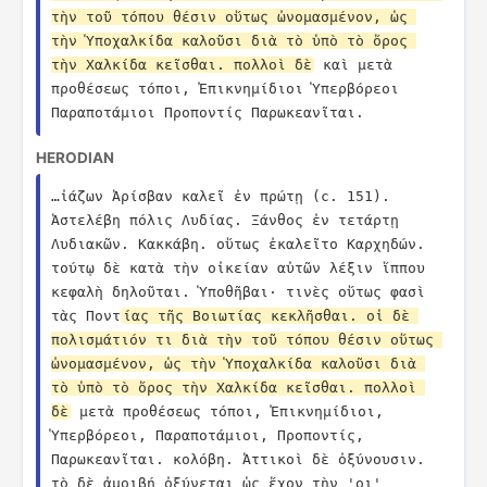
τὴν τοῦ τόπου θέσιν οὕτως ὠνομασμένον, ὡς 
τὴν Ὑποχαλκίδα καλοῦσι διὰ τὸ ὑπὸ τὸ ὄρος 
τὴν Χαλκίδα κεῖσθαι. πολλοὶ δὲ
 καὶ μετὰ 
προθέσεως τόποι, Ἐπικνημίδιοι Ὑπερβόρεοι 
Παραποτάμιοι Προποντίς Παρωκεανῖται.
HERODIAN
…ἰάζων Ἀρίσβαν καλεῖ ἐν πρώτῃ (c. 151). 
Ἀστελέβη πόλις Λυδίας. Ξάνθος ἐν τετάρτῃ 
Λυδιακῶν. Κακκάβη. οὕτως ἐκαλεῖτο Καρχηδών. 
τούτῳ δὲ κατὰ τὴν οἰκείαν αὐτῶν λέξιν ἵππου 
κεφαλὴ δηλοῦται. Ὑποθῆβαι· τινὲς οὕτως φασὶ 
τὰς Ποντ
ίας τῆς Βοιωτίας κεκλῆσθαι. οἱ δὲ 
πολισμάτιόν τι διὰ τὴν τοῦ τόπου θέσιν οὕτως 
ὠνομασμένον, ὡς τὴν Ὑποχαλκίδα καλοῦσι διὰ 
τὸ ὑπὸ τὸ ὄρος τὴν Χαλκίδα κεῖσθαι. πολλοὶ 
δὲ
 μετὰ προθέσεως τόποι, Ἐπικνημίδιοι, 
Ὑπερβόρεοι, Παραποτάμιοι, Προποντίς, 
Παρωκεανῖται. κολόβη. Ἀττικοὶ δὲ ὀξύνουσιν. 
τὸ δὲ ἀμοιβή ὀξύνεται ὡς ἔχον τὴν 'οι' 