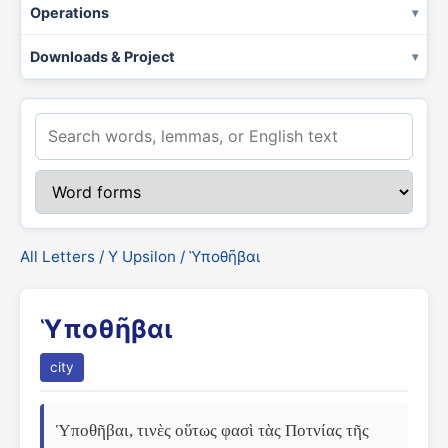
Operations
Downloads & Project
All Letters
/
Υ Upsilon
/ Ὑποθῆβαι
Ὑποθῆβαι
city
Ὑποθῆβαι, τινὲς οὕτως φασὶ τὰς Ποτνίας τῆς 