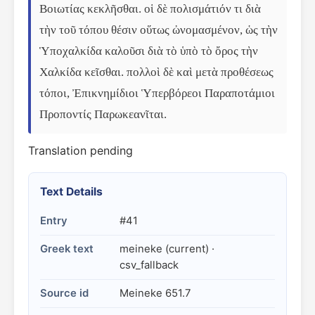
Βοιωτίας κεκλῆσθαι. οἱ δὲ πολισμάτιόν τι διὰ 
τὴν τοῦ τόπου θέσιν οὕτως ὠνομασμένον, ὡς τὴν 
Ὑποχαλκίδα καλοῦσι διὰ τὸ ὑπὸ τὸ ὄρος τὴν 
Χαλκίδα κεῖσθαι. πολλοὶ δὲ καὶ μετὰ προθέσεως 
τόποι, Ἐπικνημίδιοι Ὑπερβόρεοι Παραποτάμιοι 
Προποντίς Παρωκεανῖται.
Translation pending
Text Details
Entry
#41
Greek text
meineke (current) ·
csv_fallback
Source id
Meineke 651.7