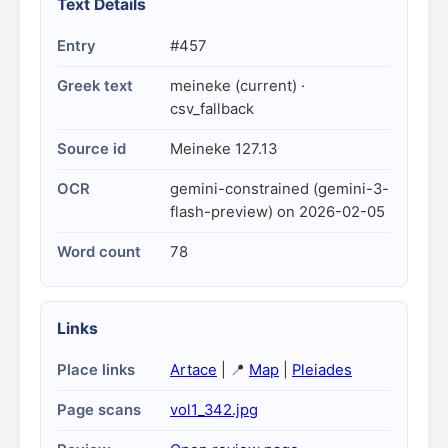
Text Details
Entry
#457
Greek text
meineke (current) ·
csv_fallback
Source id
Meineke 127.13
OCR
gemini-constrained (gemini-3-
flash-preview) on 2026-02-05
Word count
78
Links
Place links
Artace
| 📍
Map
|
Pleiades
Page scans
vol1_342.jpg