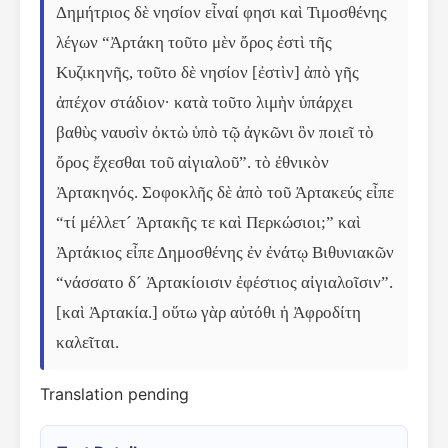
Δημήτριος δὲ νησίον εἶναί φησι καὶ Τιμοσθένης 
λέγων “Ἀρτάκη τοῦτο μὲν ὄρος ἐστὶ τῆς 
Κυζικηνῆς, τοῦτο δὲ νησίον [ἐστὶν] ἀπὸ γῆς 
ἀπέχον στάδιον· κατὰ τοῦτο λιμὴν ὑπάρχει 
βαθὺς ναυσὶν ὀκτὼ ὑπὸ τῷ ἀγκῶνι ὃν ποιεῖ τὸ 
ὄρος ἔχεσθαι τοῦ αἰγιαλοῦ”. τὸ ἐθνικὸν 
Ἀρτακηνός. Σοφοκλῆς δὲ ἀπὸ τοῦ Ἀρτακεύς εἶπε 
“τί μέλλετ´ Ἀρτακῆς τε καὶ Περκώσιοι;” καὶ 
Ἀρτάκιος εἶπε Δημοσθένης ἐν ἐνάτῳ Βιθυνιακῶν 
“νάσσατο δ´ Ἀρτακίοισιν ἐφέστιος αἰγιαλοῖσιν”. 
[καὶ Ἀρτακία.] οὕτω γὰρ αὐτόθι ἡ Ἀφροδίτη 
καλεῖται.
Translation pending