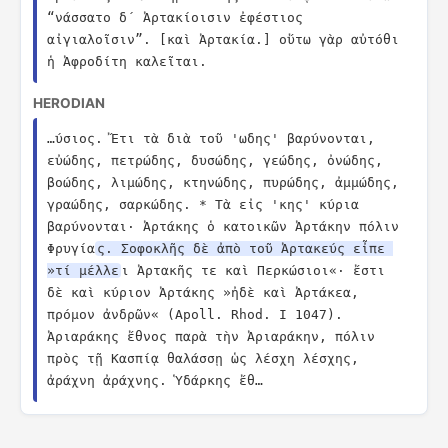
“νάσσατο δ´ Ἀρτακίοισιν ἐφέστιος 
αἰγιαλοῖσιν”. [καὶ Ἀρτακία.] οὕτω γὰρ αὐτόθι 
ἡ Ἀφροδίτη καλεῖται.
HERODIAN
…ύσιος. Ἔτι τὰ διὰ τοῦ 'ωδης' βαρύνονται, 
εὐώδης, πετρώδης, δυσώδης, γεώδης, ὀνώδης, 
βοώδης, λιμώδης, κτηνώδης, πυρώδης, ἀμμώδης, 
γραώδης, σαρκώδης. * Τὰ εἰς 'κης' κύρια 
βαρύνονται· Ἀρτάκης ὁ κατοικῶν Ἀρτάκην πόλιν 
Φρυγία
ς. Σοφοκλῆς δὲ ἀπὸ τοῦ Ἀρτακεύς εἶπε 
»τί μέλλε
ι Ἀρτακῆς τε καὶ Περκώσιοι«· ἔστι 
δὲ καὶ κύριον Ἀρτάκης »ἠδὲ καὶ Ἀρτάκεα, 
πρόμον ἀνδρῶν« (Apoll. Rhod. I 1047). 
Ἀριαράκης ἔθνος παρὰ τὴν Ἀριαράκην, πόλιν 
πρὸς τῇ Κασπίᾳ θαλάσσῃ ὡς λέσχη λέσχης, 
ἀράχνη ἀράχνης. Ὑδάρκης ἔθ…