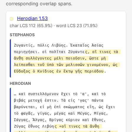
corresponding overlap spans.
Herodian 1.53
char LCS 112 (65.9%) · word LCS 23 (71.9%)
STEPHANOS
Ζυγαντίς, πόλις Λιβύης. Ἑκαταῖος Ἀσίας 
περιηγήσει. οἱ πολῖται Ζύγαντε
ς, οἵ τινες τὰ 
ἄνθη συλλέγοντες μέλι ποιοῦσιν, ὥστε μὴ 
λείπεσθαι τοῦ ὑπὸ τῶν μελισσῶν γινομένου, ὡς 
Εὔδοξος ὁ Κνίδιος ἐν ἕκτῳ γῆς περιόδου
.
HERODIAN
… καὶ συστελλόμενον ἔχει τὸ 'α', καὶ τὸ 
βιβάς μετοχή ἐστιν. Τὰ εἰς 'γας' πάντα 
βαρύνεται, εἰ μὴ ἐπὶ σκώμματος εἴη, ὡς ἔχει 
τὸ φαγᾶς, γίγας, μέγας καὶ Μέγας, Μίγας, 
Σάγγας, Ἄλγας, Βρίγας κύριον καὶ ἔθνος, 
Ζύγας ἔθνος Λιβύη
ς «οἵ τινες τὰ ἄνθη 