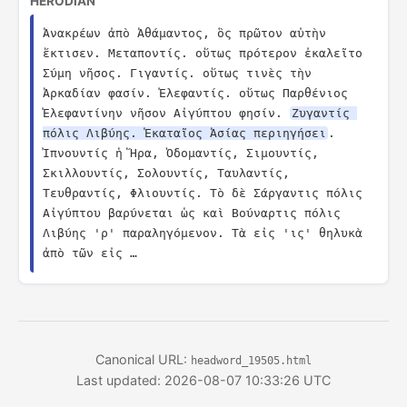
HERODIAN
Ἀνακρέων ἀπὸ Ἀθάμαντος, ὃς πρῶτον αὐτὴν 
ἔκτισεν. Μεταποντίς. οὕτως πρότερον ἐκαλεῖτο 
Σύμη νῆσος. Γιγαντίς. οὕτως τινὲς τὴν 
Ἀρκαδίαν φασίν. Ἐλεφαντίς. οὕτως Παρθένιος 
Ἐλεφαντίνην νῆσον Αἰγύπτου φησίν. 
Ζυγαντίς 
πόλις Λιβύης. Ἑκαταῖος Ἀσίας περιηγήσει
. 
Ἰπνουντίς ἡ Ἥρα, Ὀδομαντίς, Σιμουντίς, 
Σκιλλουντίς, Σολουντίς, Ταυλαντίς, 
Τευθραντίς, Φλιουντίς. Τὸ δὲ Σάργαντις πόλις 
Αἰγύπτου βαρύνεται ὡς καὶ Βούναρτις πόλις 
Λιβύης 'ρ' παραληγόμενον. Τὰ εἰς 'ις' θηλυκὰ 
ἀπὸ τῶν εἰς …
Canonical URL:
headword_19505.html
Last updated: 2026-08-07 10:33:26 UTC