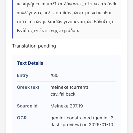
περιηγήσει. οἱ πολῖται Ζύγαντες, οἵ τινες τὰ ἄνθη 
συλλέγοντες μέλι ποιοῦσιν, ὥστε μὴ λείπεσθαι 
τοῦ ὑπὸ τῶν μελισσῶν γινομένου, ὡς Εὔδοξος ὁ 
Κνίδιος ἐν ἕκτῳ γῆς περιόδου.
Translation pending
Text Details
Entry
#30
Greek text
meineke (current) ·
csv_fallback
Source id
Meineke 297.19
OCR
gemini-constrained (gemini-3-
flash-preview) on 2026-01-10