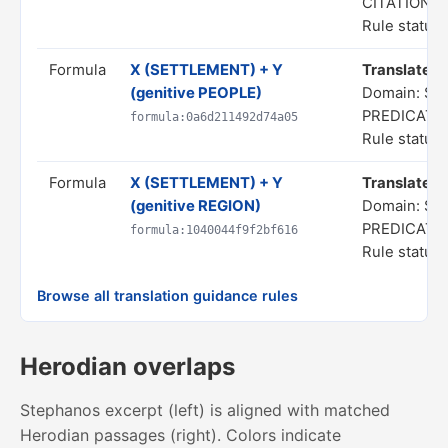
CITATIONS
Rule status:
Formula
X (SETTLEMENT) + Y
Translate as
(genitive PEOPLE)
Domain: SP
PREDICATE
formula:0a6d211492d74a05
Rule status:
Formula
X (SETTLEMENT) + Y
Translate as
(genitive REGION)
Domain: SP
PREDICATE
formula:1040044f9f2bf616
Rule status:
Browse all translation guidance rules
Herodian overlaps
Stephanos excerpt (left) is aligned with matched
Herodian passages (right). Colors indicate