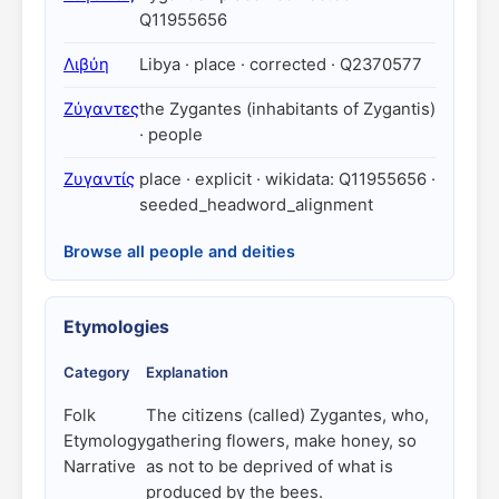
Q11955656
Λιβύη
Libya · place · corrected · Q2370577
Ζύγαντες
the Zygantes (inhabitants of Zygantis)
· people
Ζυγαντίς
place · explicit · wikidata: Q11955656 ·
seeded_headword_alignment
Browse all people and deities
Etymologies
Category
Explanation
Folk
The citizens (called) Zygantes, who,
Etymology
gathering flowers, make honey, so
Narrative
as not to be deprived of what is
produced by the bees.