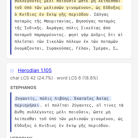
συλλέγοντες μέλι ποιοῦσιν ὥστε μὴ λείπεσθαι 
τοῦ ὑπὸ τῶν μελισσῶν γινομένου», ὡς Εὔδοξος 
ὁ Κνίδιος ἐν ἕκτῳ γῆς περιόδου
. Σάλγας 
ποταμὸς τῆς Μαυριτανίας, Βησσύγας ποταμὸς 
τῆς Ἰνδικῆς. Ἀκράγας πόλις Σικελίας ἀπὸ 
ποταμοῦ παραρρέοντος. φησὶ γὰρ Δοῦρις ὅτι αἱ 
πλεῖσται τῶν Σικελῶν πόλεων ἐκ τῶν ποταμῶν 
ὀνομάζονται, Συρακούσας, Γέλαν, Ἱμέραν, Σ…
Herodian 1.105
char LCS 42 (24.7%) · word LCS 6 (18.8%)
STEPHANOS
Ζυγαντίς, πόλις Λιβύης. Ἑκαταῖος Ἀσίας 
περιηγήσει
. οἱ πολῖται Ζύγαντες, οἵ τινες τὰ 
ἄνθη συλλέγοντες μέλι ποιοῦσιν, ὥστε μὴ 
λείπεσθαι τοῦ ὑπὸ τῶν μελισσῶν γινομένου, ὡς 
Εὔδοξος ὁ Κνίδιος ἐν ἕκτῳ γῆς περιόδου.