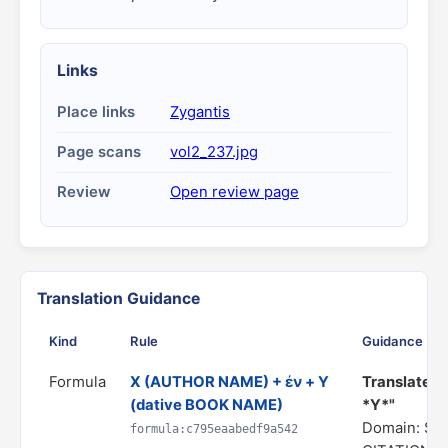
Links
Place links
Zygantis
Page scans
vol2_237.jpg
Review
Open review page
Translation Guidance
Kind
Rule
Guidance
Formula
X (AUTHOR NAME) + ἐν + Y
Translate as
(dative BOOK NAME)
*Y*"
Domain: S
formula:c795eaabedf9a542